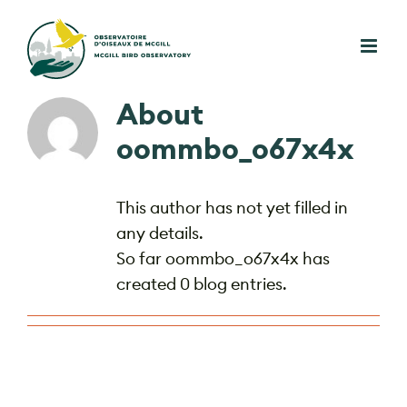
Skip
to
content
About
oommbo_o67x4x
This author has not yet filled in
any details.
So far oommbo_o67x4x has
created 0 blog entries.